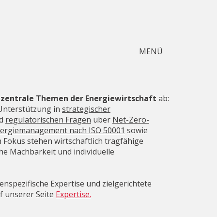
MENÜ
t
zentrale Themen der Energiewirtschaft
ab:
 Unterstützung in
strategischer
d
regulatorischen Fragen
über
Net-Zero-
ergiemanagement nach ISO 50001
sowie
m Fokus stehen wirtschaftlich tragfähige
he Machbarkeit und individuelle
nspezifische Expertise und zielgerichtete
uf unserer
Seite
Expertise.