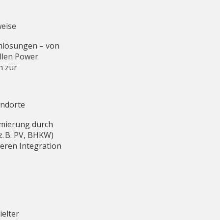
eise
mlösungen – von
ellen Power
n zur
andorte
imierung durch
. B. PV, BHKW)
eren Integration
ielter