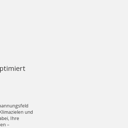
ptimiert
pannungsfeld
Klimazielen und
bei, Ihre
len –