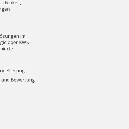
tlichkeit,
ungen
lösungen im
rgie oder KWK-
mierte
odellierung
le und Bewertung