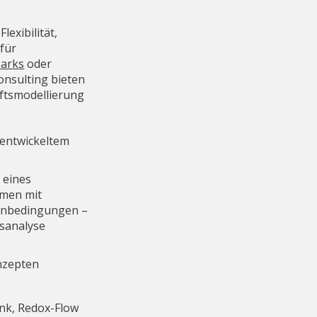
lexibilität,
 für
parks
oder
onsulting bieten
ftsmodellierung
entwickeltem
 eines
emen mit
menbedingungen –
sanalyse​
nzepten
ink, Redox-Flow