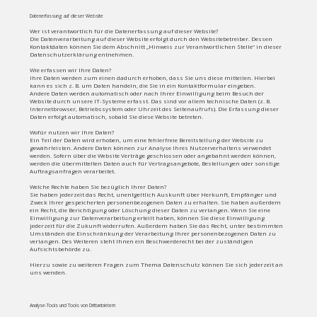
Datenerfassung auf dieser Website
Wer ist verantwortlich für die Datenerfassung auf dieser Website?
Die Datenverarbeitung auf dieser Website erfolgt durch den Websitebetreiber. Dessen
Kontaktdaten können Sie dem Abschnitt „Hinweis zur Verantwortlichen Stelle“ in dieser
Datenschutzerklärung entnehmen.
Wie erfassen wir Ihre Daten?
Ihre Daten werden zum einen dadurch erhoben, dass Sie uns diese mitteilen. Hierbei
kann es sich z. B. um Daten handeln, die Sie in ein Kontaktformular eingeben.
Andere Daten werden automatisch oder nach Ihrer Einwilligung beim Besuch der
Website durch unsere IT-Systeme erfasst. Das sind vor allem technische Daten (z. B.
Internetbrowser, Betriebssystem oder Uhrzeit des Seitenaufrufs). Die Erfassung dieser
Daten erfolgt automatisch, sobald Sie diese Website betreten.
Wofür nutzen wir Ihre Daten?
Ein Teil der Daten wird erhoben, um eine fehlerfreie Bereitstellung der Website zu
gewährleisten. Andere Daten können zur Analyse Ihres Nutzerverhaltens verwendet
werden. Sofern über die Website Verträge geschlossen oder angebahnt werden können,
werden die übermittelten Daten auch für Vertragsangebote, Bestellungen oder sonstige
Auftragsanfragen verarbeitet.
Welche Rechte haben Sie bezüglich Ihrer Daten?
Sie haben jederzeit das Recht, unentgeltlich Auskunft über Herkunft, Empfänger und
Zweck Ihrer gespeicherten personenbezogenen Daten zu erhalten. Sie haben außerdem
ein Recht, die Berichtigung oder Löschung dieser Daten zu verlangen. Wenn Sie eine
Einwilligung zur Datenverarbeitung erteilt haben, können Sie diese Einwilligung
jederzeit für die Zukunft widerrufen. Außerdem haben Sie das Recht, unter bestimmten
Umständen die Einschränkung der Verarbeitung Ihrer personenbezogenen Daten zu
verlangen. Des Weiteren steht Ihnen ein Beschwerderecht bei der zuständigen
Aufsichtsbehörde zu.
Hierzu sowie zu weiteren Fragen zum Thema Datenschutz können Sie sich jederzeit an
uns wenden.
Analyse-Tools und Tools von Drittanbietern